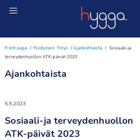
Siirry
sisältöön
Front page
/
Yksityinen: Yritys
/
Ajankohtaista
/
Sosiaali-ja
terveydenhuollon ATK-päivät 2023
Ratkaisut
Ajankohtaista
Soita asiakaspalveluumme
Ajankohtaista
(09) 58 400 300
Referenssit
5.5.2023
Ota yhteyttä
Puhelun hinta lanka- sekä matkaliittymästä 8,4
Sosiaali-ja terveydenhuollon
snt/min.
ATK-päivät 2023