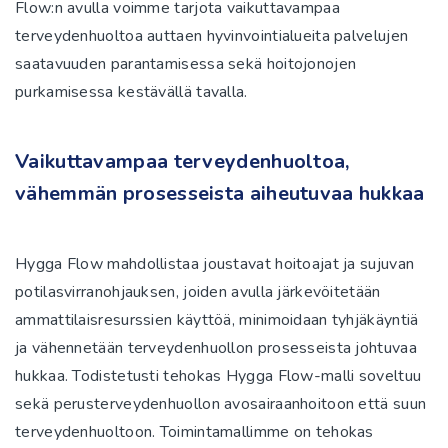
Flow:n avulla voimme tarjota vaikuttavampaa
terveydenhuoltoa auttaen hyvinvointialueita palvelujen
saatavuuden parantamisessa sekä hoitojonojen
purkamisessa kestävällä tavalla.
Vaikuttavampaa terveydenhuoltoa,
vähemmän prosesseista aiheutuvaa hukkaa
Hygga Flow mahdollistaa joustavat hoitoajat ja sujuvan
potilasvirranohjauksen, joiden avulla järkevöitetään
ammattilaisresurssien käyttöä, minimoidaan tyhjäkäyntiä
ja vähennetään terveydenhuollon prosesseista johtuvaa
hukkaa. Todistetusti tehokas Hygga Flow-malli soveltuu
sekä perusterveydenhuollon avosairaanhoitoon että suun
terveydenhuoltoon. Toimintamallimme on tehokas