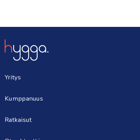
Yritys
arina
Kumppanuus
rvot
Ratkaisut
ygga Flow